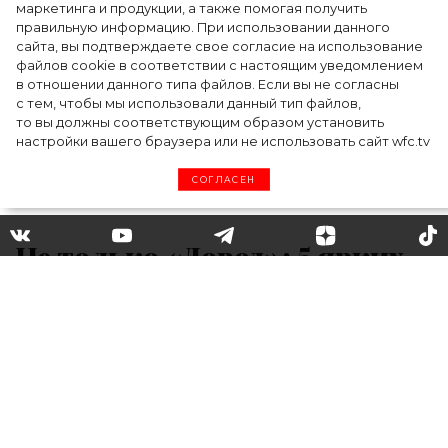
маркетинга и продукции, а также помогая получить
летом
правильную информацию. При использовании данного
сайта, вы подтверждаете свое согласие на использование
файлов cookie в соответствии с настоящим уведомлением
в отношении данного типа файлов. Если вы не согласны
с тем, чтобы мы использовали данный тип файлов,
то вы должны соответствующим образом установить
настройки вашего браузера или не использовать сайт wfc.tv
СОГЛАСЕН
Не только «Довод»: 5 ярких
новинок кинопроката,
которые стоят вашего
внимания
Ведущая программы Fashion Афиша,