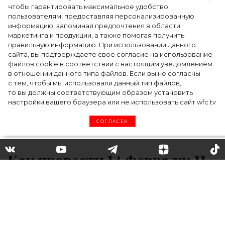
чтобы гарантировать максимальное удобство
пользователям, предоставляя персонализированную
информацию, запоминая предпочтения в области
5 фасонов брюк, которые повсюду этим
маркетинга и продукции, а также помогая получить
летом
правильную информацию. При использовании данного
сайта, вы подтверждаете свое согласие на использование
файлов cookie в соответствии с настоящим уведомлением
в отношении данного типа файлов. Если вы не согласны
с тем, чтобы мы использовали данный тип файлов,
то вы должны соответствующим образом установить
настройки вашего браузера или не использовать сайт wfc.tv
СОГЛАСЕН
Как провести 14 февраля: 11
идей свиданий из
голливудских фильмов,
которые никого не оставят