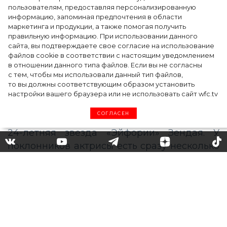
пользователям, предоставляя персонализированную
информацию, запоминая предпочтения в области
5 фасонов брюк, которые повсюду этим
маркетинга и продукции, а также помогая получить
летом
правильную информацию. При использовании данного
сайта, вы подтверждаете свое согласие на использование
файлов cookie в соответствии с настоящим уведомлением
в отношении данного типа файлов. Если вы не согласны
с тем, чтобы мы использовали данный тип файлов,
то вы должны соответствующим образом установить
настройки вашего браузера или не использовать сайт wfc.tv
СОГЛАСЕН
Вышел трейлер новой
картины Зендаи
«Малькольм и Мэри»:
почему мы ждем этот фильм