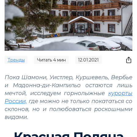
Тренды
Читать
4
мин
12.01.2021
Пока Шамони, Уистлер, Куршевель, Вербье
и Мадонна-ди-Кампильо остаются лишь
мечтой, исследуем горнолыжные
курорты
России,
где можно не только покататься со
склонов, но и полюбоваться роскошными
видами.
Красная Поляна