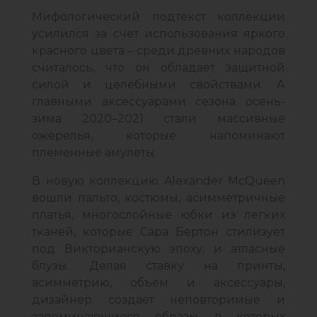
Мифологический подтекст коллекции
усилился за счет использования яркого
красного цвета – среди древних народов
считалось, что он обладает защитной
силой и целебными свойствами. А
главными аксессуарами сезона осень-
зима 2020–2021 стали массивные
ожерелья, которые напоминают
племенные амулеты.
В новую коллекцию Alexander McQueen
вошли пальто, костюмы, асимметричные
платья, многослойные юбки из легких
тканей, которые Сара Бертон стилизует
под Викторианскую эпоху, и атласные
блузы. Делая ставку на принты,
асимметрию, объем и аксессуары,
дизайнер создает неповторимые и
запоминающиеся образы, в которых