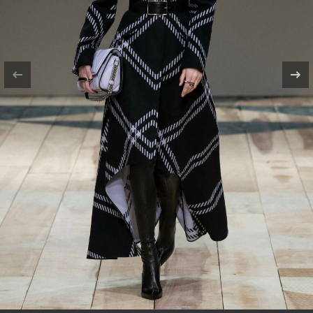
и силуэты наделены особым смыслом.
Первым, что бросилось в глаза Саре
Бертон в Национальном музее города
Кардифф, стало стеганое одеяло, которое
портной шил по ночам в течение десяти
лет, более чем из четырех тысяч кусочков
ткани. Оно легло в основу брючного
костюма с принтом в стиле оп-арт, на
котором можно заметить карикатурные
изображения птиц и зверей.
Вдохновляясь грубыми тканями,
сотканными британскими
ремесленниками, дизайнер
использовала много необработанной
шерсти, кожи и фланели, которые
украшали геометрические узоры,
геральдические символы и кружево
ручной работы.