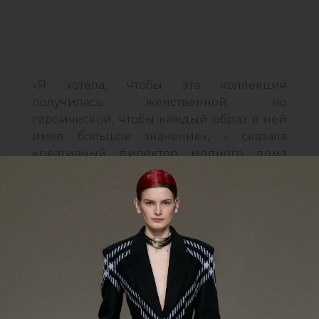
«Я хотела, чтобы эта коллекция
получилась женственной, но
героической, чтобы каждый образ в ней
имел большое значение», – сказала
креативный директор модного дома
Alexander McQueen Сара Бертон перед
началом показа на Неделе моды в
Париже. Для того чтобы найти свежие
творческие идеи, вместе со своей
командой она отправилась в Уэльс –
страну, которая славится богатой
мифологией. Именно фольклорные
мотивы легли в основу коллекции осень-
зима 2020–2021: в ней все цвета, принты