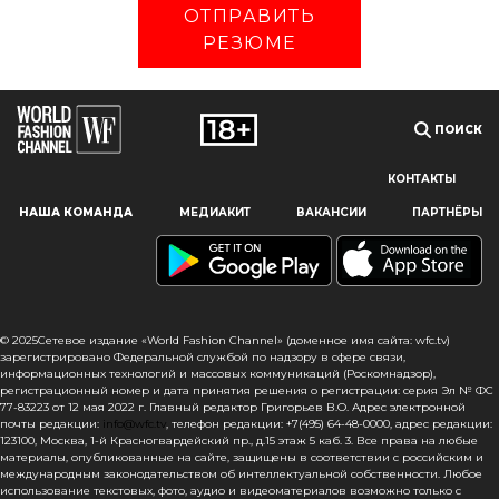
ОТПРАВИТЬ
РЕЗЮМЕ
ПОИСК
КОНТАКТЫ
Наш сайт использует файлы cookie и похожие технологии,
НАША КОМАНДА
МЕДИАКИТ
ВАКАНСИИ
ПАРТНЁРЫ
чтобы гарантировать максимальное удобство
пользователям, предоставляя персонализированную
информацию, запоминая предпочтения в области
маркетинга и продукции, а также помогая получить
правильную информацию. При использовании данного
сайта, вы подтверждаете свое согласие на использование
© 2025Сетевое издание «World Fashion Channel» (доменное имя сайта: wfc.tv)
файлов cookie в соответствии с настоящим уведомлением
зарегистрировано Федеральной службой по надзору в сфере связи,
информационных технологий и массовых коммуникаций (Роскомнадзор),
в отношении данного типа файлов. Если вы не согласны
регистрационный номер и дата принятия решения о регистрации: серия Эл № ФС
с тем, чтобы мы использовали данный тип файлов,
77-83223 от 12 мая 2022 г. Главный редактор Григорьев В.О. Адрес электронной
то вы должны соответствующим образом установить
почты редакции:
info@wfc.tv
, телефон редакции: +7(495) 64-48-0000, адрес редакции:
настройки вашего браузера или не использовать сайт wfc.tv
123100, Москва, 1-й Красногвардейский пр., д.15 этаж 5 каб. 3. Все права на любые
материалы, опубликованные на сайте, защищены в соответствии с российским и
международным законодательством об интеллектуальной собственности. Любое
СОГЛАСЕН
использование текстовых, фото, аудио и видеоматериалов возможно только с