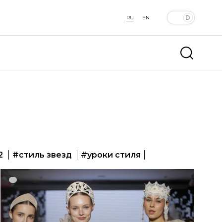
RU
EN
2
#стиль звезд
#уроки стиля