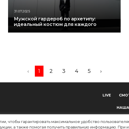
31.07.2025
Мужской гардероб по архетипу:
идеальный костюм для каждого
‹
1
2
3
4
5
›
LIVE
СМО
НАША
огии, чтобы гарантировать максимальное удобство пользовате
укции, а также помогая получить правильную информацию. При 