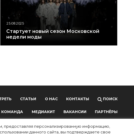
25.08.2025
Стартует новый сезон Московской
недели моды
ТРЕТЬ
СТАТЬИ
О НАС
КОНТАКТЫ
ПОИСК
 КОМАНДА
МЕДИАКИТ
ВАКАНСИИ
ПАРТНЁРЫ
лям, предоставляя персонализированную информацию,
использовании данного сайта, вы подтверждаете свое