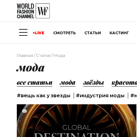
LIVE
СМОТРЕТЬ
СТАТЬИ
КАСТИНГ
Главная
/
Статьи
/
Мода
мода
все статьи
мода
звёзды
красот
#вещь как у звезды
#индустрия моды
#м