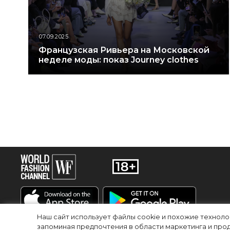
07.09.2025
Французская Ривьера на Московской
неделе моды: показ Journey clothes
Наш сайт использует файлы cookie и похожие технол
запоминая предпочтения в области маркетинга и прод
RU
EN