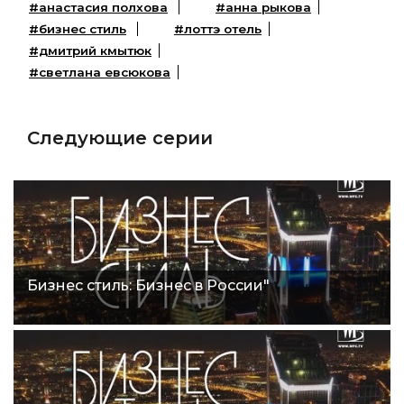
#анастасия полхова
#анна рыкова
#бизнес стиль
#лоттэ отель
#дмитрий кмытюк
#светлана евсюкова
Следующие серии
Бизнес стиль: Бизнес в России"