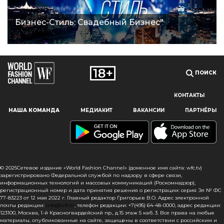
Бизнес-Стиль: Свадебный Бизнес"
ПОИСК
КОНТАКТЫ
Наш сайт использует файлы cookie и похожие технологии,
НАША КОМАНДА
МЕДИАКИТ
ВАКАНСИИ
ПАРТНЁРЫ
чтобы гарантировать максимальное удобство
пользователям, предоставляя персонализированную
информацию, запоминая предпочтения в области
маркетинга и продукции, а также помогая получить
правильную информацию. При использовании данного
сайта, вы подтверждаете свое согласие на использование
© 2025Сетевое издание «World Fashion Channel» (доменное имя сайта: wfc.tv)
файлов cookie в соответствии с настоящим уведомлением
зарегистрировано Федеральной службой по надзору в сфере связи,
информационных технологий и массовых коммуникаций (Роскомнадзор),
в отношении данного типа файлов. Если вы не согласны
регистрационный номер и дата принятия решения о регистрации: серия Эл № ФС
с тем, чтобы мы использовали данный тип файлов,
77-83223 от 12 мая 2022 г. Главный редактор Григорьев В.О. Адрес электронной
то вы должны соответствующим образом установить
почты редакции:
info@wfc.tv
, телефон редакции: +7(495) 64-48-0000, адрес редакции:
123100, Москва, 1-й Красногвардейский пр., д.15 этаж 5 каб. 3. Все права на любые
настройки вашего браузера или не использовать сайт wfc.tv
материалы, опубликованные на сайте, защищены в соответствии с российским и