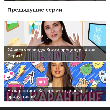
Предыдущие серии
24 часа челлендж бьюти процедур - Анна
Рерих"
На карантине! Как провести день ярко и
продуктивно"