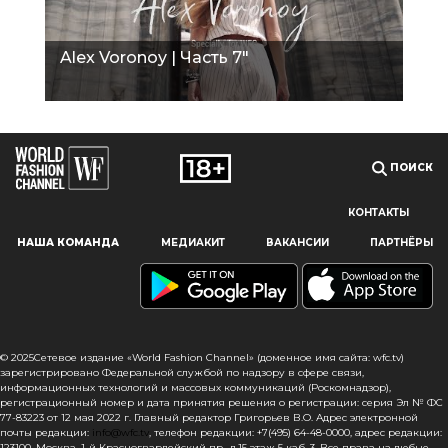
Alex Voronoy | Часть 7"
ПОИСК
КОНТАКТЫ
Наш сайт использует файлы cookie и похожие технологии,
НАША КОМАНДА
МЕДИАКИТ
ВАКАНСИИ
ПАРТНЁРЫ
чтобы гарантировать максимальное удобство
пользователям, предоставляя персонализированную
информацию, запоминая предпочтения в области
маркетинга и продукции, а также помогая получить
правильную информацию. При использовании данного
сайта, вы подтверждаете свое согласие на использование
© 2025Сетевое издание «World Fashion Channel» (доменное имя сайта: wfc.tv)
файлов cookie в соответствии с настоящим уведомлением
зарегистрировано Федеральной службой по надзору в сфере связи,
информационных технологий и массовых коммуникаций (Роскомнадзор),
в отношении данного типа файлов. Если вы не согласны
регистрационный номер и дата принятия решения о регистрации: серия Эл № ФС
с тем, чтобы мы использовали данный тип файлов,
77-83223 от 12 мая 2022 г. Главный редактор Григорьев В.О. Адрес электронной
то вы должны соответствующим образом установить
почты редакции:
info@wfc.tv
, телефон редакции: +7(495) 64-48-0000, адрес редакции:
123100, Москва, 1-й Красногвардейский пр., д.15 этаж 5 каб. 3. Все права на любые