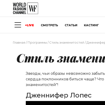
LIVE
СМОТРЕТЬ
СТАТЬИ
КАСТИНГ
Главная
/
Программы
/
Стиль знаменитостей
/
Дженнифер
Стиль знамен
Звезды, чьи образы невозможно забыть
сердца поклонников биться чаще? Что ес
знаменитостей"!
Дженнифер Лопес