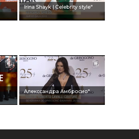
Irina Shayk | Celebrity style"
Алекссандра Амбросио"