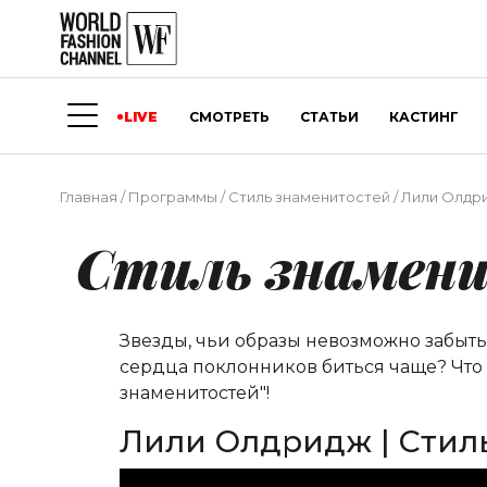
LIVE
СМОТРЕТЬ
СТАТЬИ
КАСТИНГ
Главная
/
Программы
/
Стиль знаменитостей
/
Лили Олдри
Стиль знамен
Звезды, чьи образы невозможно забыть
сердца поклонников биться чаще? Что ес
знаменитостей"!
Лили Олдридж | Стил