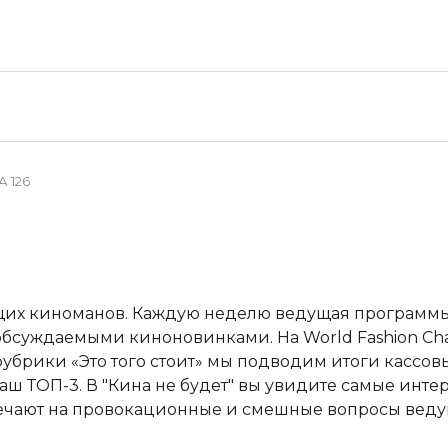
 126
ящих киноманов. Каждую неделю ведущая программы
бсуждаемыми киноновинками. На World Fashion Chan
убрики «Это того стоит» мы подводим итоги кассовы
ш ТОП-3. В "Кина не будет" вы увидите самые инт
вечают на провокационные и смешные вопросы веду