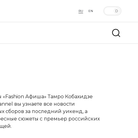
RU
EN
 «Fashion Афиша»
Тамро Кобахидзе
nel вы узнаете все новости
х сборов за последний уикенд, а
ересные сюжеты с премьер российских
щей.