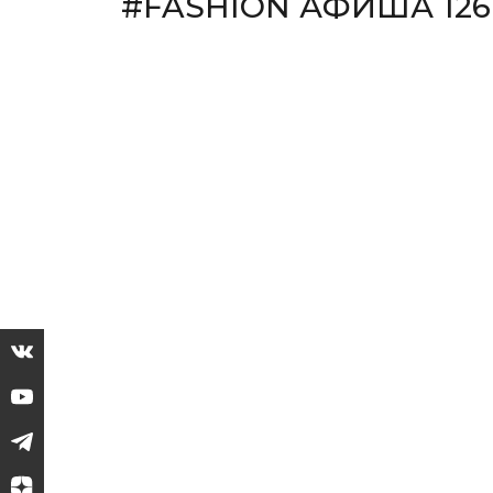
#FASHION АФИША 126