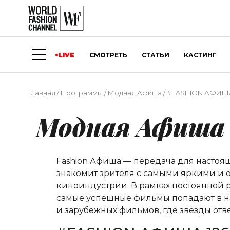
LIVE
СМОТРЕТЬ
СТАТЬИ
КАСТИНГ
Главная
/
Программы
/
Модная Афиша
/
#FASHION АФИША
Модная Афиша
Fashion Афиша — передача для насто
знакомит зрителя с самыми яркими и о
киноиндустрии. В рамках постоянной р
самые успешные фильмы попадают в на
и зарубежных фильмов, где звезды от