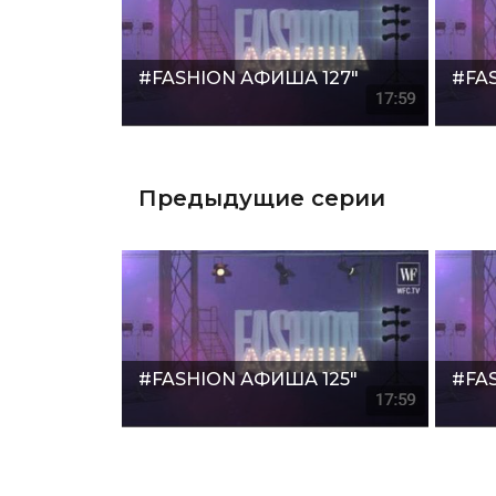
#FASHION АФИША 127"
#FA
Предыдущие серии
#FASHION АФИША 125"
#FA