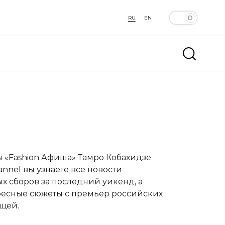
RU
EN
 «Fashion Афиша»
Тамро Кобахидзе
nel вы узнаете все новости
х сборов за последний уикенд, а
ересные сюжеты с премьер российских
щей.