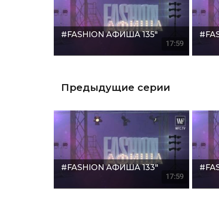
#FASHION АФИША 135"
#FA
Предыдущие серии
#FASHION АФИША 133"
#FA