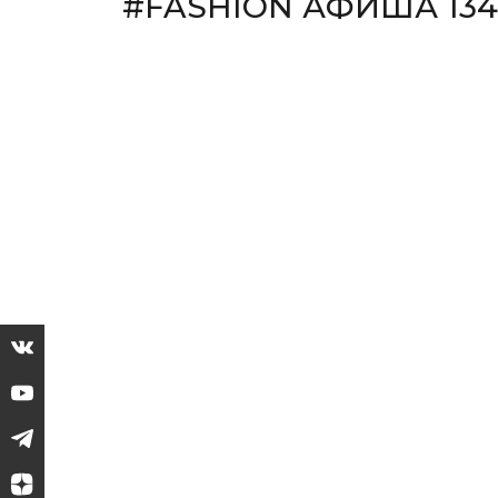
#FASHION АФИША 134