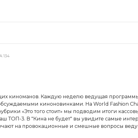
 134
ящих киноманов. Каждую неделю ведущая программы
бсуждаемыми киноновинками. На World Fashion Chan
убрики «Это того стоит» мы подводим итоги кассовы
ш ТОП-3. В "Кина не будет" вы увидите самые инт
вечают на провокационные и смешные вопросы веду