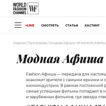
LIVE
СМОТРЕТЬ
СТАТЬИ
КАСТИНГ
Главная
/
Программы
/
Модная Афиша
/
#FASHION АФИША
Модная Афиша
Fashion Афиша — передача для насто
знакомит зрителя с самыми яркими и о
киноиндустрии. В рамках постоянной р
самые успешные фильмы попадают в на
и зарубежных фильмов, где звезды от