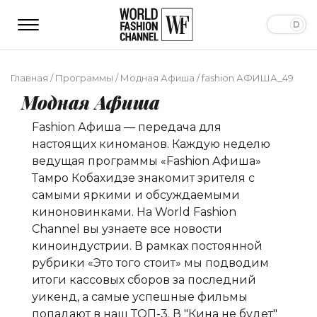
Главная
/
Программы
/
Модная Афиша
/
fashion АФИША_49
Модная Афиша
Fashion Афиша — передача для
настоящих киноманов. Каждую неделю
ведущая программы «Fashion Афиша»
Тамро Кобахидзе
знакомит зрителя с
самыми яркими и обсуждаемыми
киноновинками. На World Fashion
Channel вы узнаете все новости
киноиндустрии. В рамках постоянной
рубрики «Это того стоит» мы подводим
итоги кассовых сборов за последний
уикенд, а самые успешные фильмы
попадают в наш ТОП-3. В "Кина не будет"