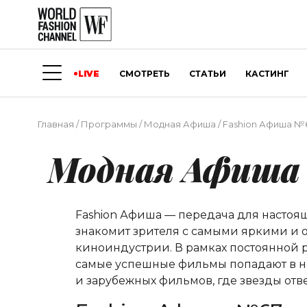
LIVE
СМОТРЕТЬ
СТАТЬИ
КАСТИНГ
Главная
/
Программы
/
Модная Афиша
/
Fashion Афиша №
Модная Афиша
Fashion Афиша — передача для насто
знакомит зрителя с самыми яркими и о
киноиндустрии. В рамках постоянной р
самые успешные фильмы попадают в на
и зарубежных фильмов, где звезды от