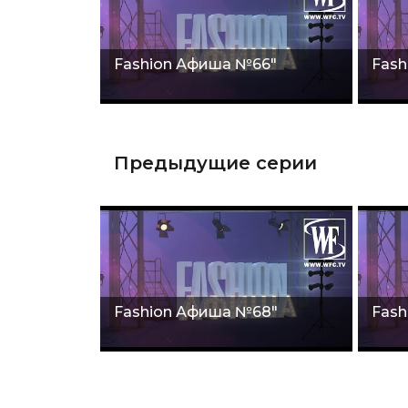
Fashion Афиша №66"
Fash
Предыдущие серии
Fashion Афиша №68"
Fash