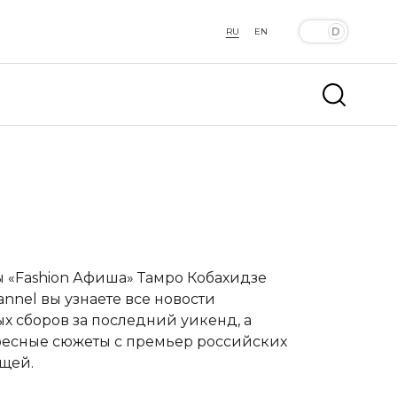
RU
EN
 «Fashion Афиша»
Тамро Кобахидзе
nel вы узнаете все новости
х сборов за последний уикенд, а
ересные сюжеты с премьер российских
щей.