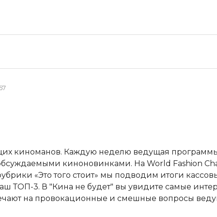
67
ящих киноманов. Каждую неделю ведущая программы
бсуждаемыми киноновинками. На World Fashion Chan
убрики «Это того стоит» мы подводим итоги кассовы
ш ТОП-3. В "Кина не будет" вы увидите самые инт
вечают на провокационные и смешные вопросы веду