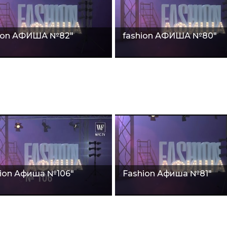
hion АФИША №82"
fashion АФИША №80"
ion Афиша №106"
Fashion Афиша №81"