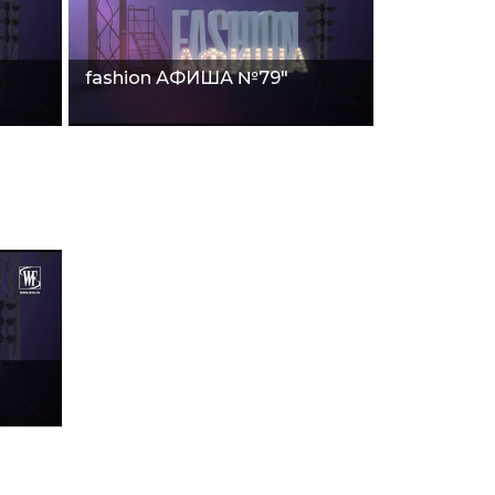
fashion АФИША №79"