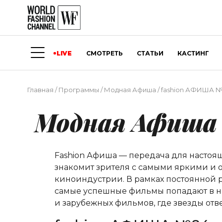
LIVE
СМОТРЕТЬ
СТАТЬИ
КАСТИНГ
Главная
/
Программы
/
Модная Афиша
/
fashion АФИША 
Модная Афиша
Fashion Афиша — передача для насто
знакомит зрителя с самыми яркими и о
киноиндустрии. В рамках постоянной р
самые успешные фильмы попадают в на
и зарубежных фильмов, где звезды от