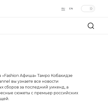
RU
EN
 «Fashion Афиша»
Тамро Кобахидзе
nel вы узнаете все новости
х сборов за последний уикенд, а
ересные сюжеты с премьер российских
щей.