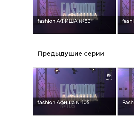
fashion АФИША №83"
fas
Предыдущие серии
fashion Афиша №105"
Fash