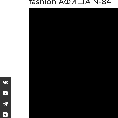
fashion АФИША №84