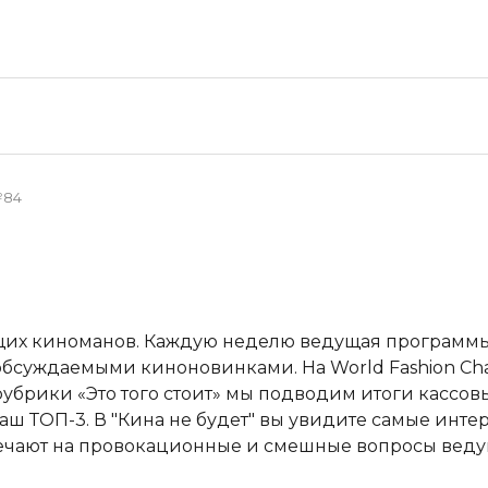
№84
ящих киноманов. Каждую неделю ведущая программы
бсуждаемыми киноновинками. На World Fashion Chan
убрики «Это того стоит» мы подводим итоги кассовы
ш ТОП-3. В "Кина не будет" вы увидите самые инт
вечают на провокационные и смешные вопросы веду