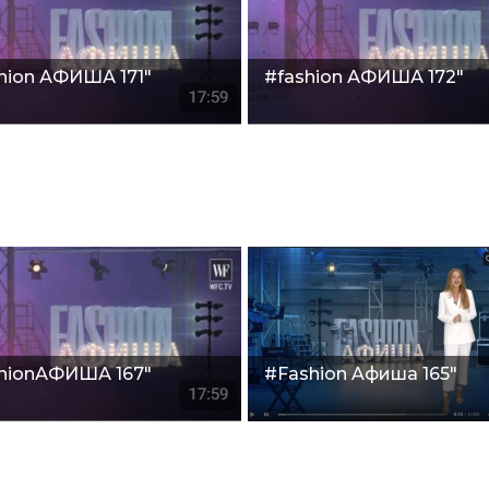
hion АФИША 171"
#fashion АФИША 172"
hionАФИША 167"
#Fashion Aфиша 165"