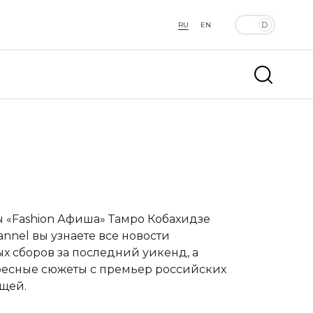
RU
EN
 «Fashion Афиша»
Тамро Кобахидзе
nel вы узнаете все новости
х сборов за последний уикенд, а
ересные сюжеты с премьер российских
щей.