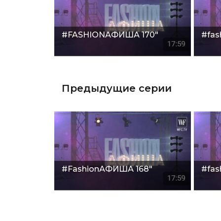
#FASHIONАФИША 170"
#fas
Предыдущие серии
#FashionАФИША 168"
#fas