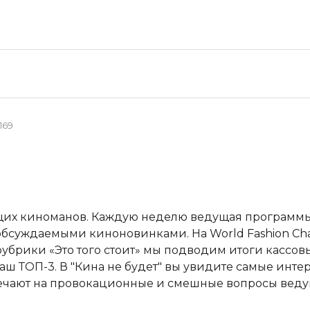
169
ящих киноманов. Каждую неделю ведущая программы
бсуждаемыми киноновинками. На World Fashion Chan
убрики «Это того стоит» мы подводим итоги кассовы
ш ТОП-3. В "Кина не будет" вы увидите самые инт
вечают на провокационные и смешные вопросы веду