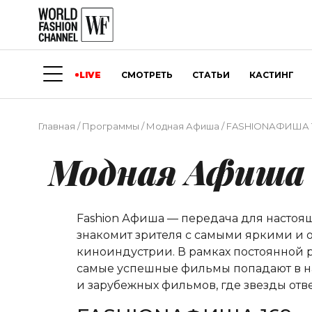
LIVE
СМОТРЕТЬ
СТАТЬИ
КАСТИНГ
Главная
/
Программы
/
Модная Афиша
/
FASHIONАФИША 
Модная Афиша
Fashion Афиша — передача для насто
знакомит зрителя с самыми яркими и о
киноиндустрии. В рамках постоянной р
самые успешные фильмы попадают в на
и зарубежных фильмов, где звезды от