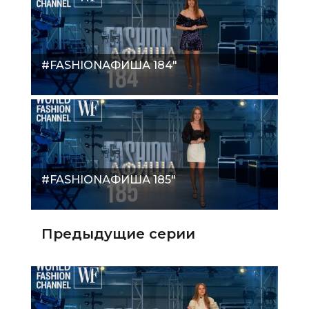
#FASHIONАФИША 184"
#FASHIONАФИША 185"
Предыдущие серии