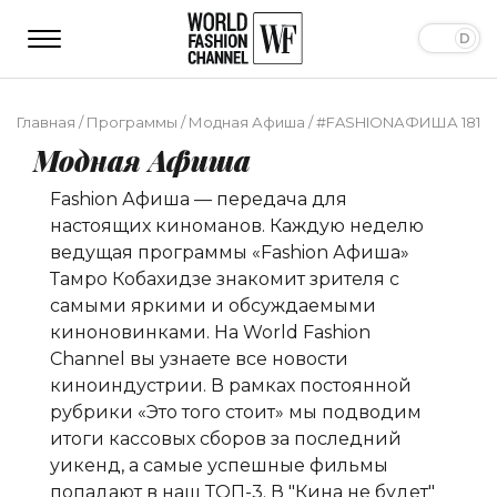
Главная
/
Программы
/
Модная Афиша
/
#FASHIONАФИША 181
Модная Афиша
Fashion Афиша — передача для
настоящих киноманов. Каждую неделю
ведущая программы «Fashion Афиша»
Тамро Кобахидзе
знакомит зрителя с
самыми яркими и обсуждаемыми
киноновинками. На World Fashion
Channel вы узнаете все новости
киноиндустрии. В рамках постоянной
рубрики «Это того стоит» мы подводим
итоги кассовых сборов за последний
уикенд, а самые успешные фильмы
попадают в наш ТОП-3. В "Кина не будет"