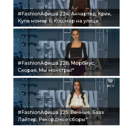
#FashionАфиша 224: Анчартед, Крик,
Купе номер 6, Кошмар на улице
Вязов."
#FashionАфиша 226: Морбиус,
Скорая, Мы монстры!"
#FashionАфиша 225: Вечные, Базз
Лайтер, Рекордные сборы"