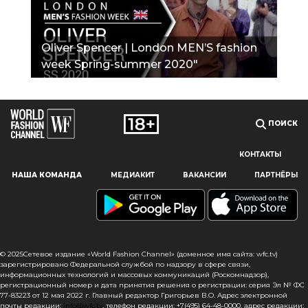
Oliver Spencer | London MEN’S fashion
week Spring-summer 2020"
ПОИСК
КОНТАКТЫ
Наш сайт использует файлы cookie и похожие технологии,
НАША КОМАНДА
МЕДИАКИТ
ВАКАНСИИ
ПАРТНЁРЫ
чтобы гарантировать максимальное удобство
пользователям, предоставляя персонализированную
информацию, запоминая предпочтения в области
маркетинга и продукции, а также помогая получить
правильную информацию. При использовании данного
сайта, вы подтверждаете свое согласие на использование
© 2025Сетевое издание «World Fashion Channel» (доменное имя сайта: wfc.tv)
файлов cookie в соответствии с настоящим уведомлением
зарегистрировано Федеральной службой по надзору в сфере связи,
информационных технологий и массовых коммуникаций (Роскомнадзор),
в отношении данного типа файлов. Если вы не согласны
регистрационный номер и дата принятия решения о регистрации: серия Эл № ФС
с тем, чтобы мы использовали данный тип файлов,
77-83223 от 12 мая 2022 г. Главный редактор Григорьев В.О. Адрес электронной
то вы должны соответствующим образом установить
почты редакции:
info@wfc.tv
, телефон редакции: +7(495) 64-48-0000, адрес редакции: