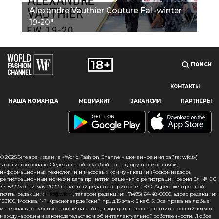
Alexandre Vauthier Couture Fall-winter
19-20"
ПОИСК
КОНТАКТЫ
Наш сайт использует файлы cookie и похожие технологии,
НАША КОМАНДА
МЕДИАКИТ
ВАКАНСИИ
ПАРТНЁРЫ
чтобы гарантировать максимальное удобство
пользователям, предоставляя персонализированную
информацию, запоминая предпочтения в области
маркетинга и продукции, а также помогая получить
правильную информацию. При использовании данного
сайта, вы подтверждаете свое согласие на использование
© 2025Сетевое издание «World Fashion Channel» (доменное имя сайта: wfc.tv)
файлов cookie в соответствии с настоящим уведомлением
зарегистрировано Федеральной службой по надзору в сфере связи,
информационных технологий и массовых коммуникаций (Роскомнадзор),
в отношении данного типа файлов. Если вы не согласны
регистрационный номер и дата принятия решения о регистрации: серия Эл № ФС
с тем, чтобы мы использовали данный тип файлов,
77-83223 от 12 мая 2022 г. Главный редактор Григорьев В.О. Адрес электронной
то вы должны соответствующим образом установить
почты редакции:
info@wfc.tv
, телефон редакции: +7(495) 64-48-0000, адрес редакции:
123100, Москва, 1-й Красногвардейский пр., д.15 этаж 5 каб. 3. Все права на любые
настройки вашего браузера или не использовать сайт wfc.tv
материалы, опубликованные на сайте, защищены в соответствии с российским и
международным законодательством об интеллектуальной собственности. Любое