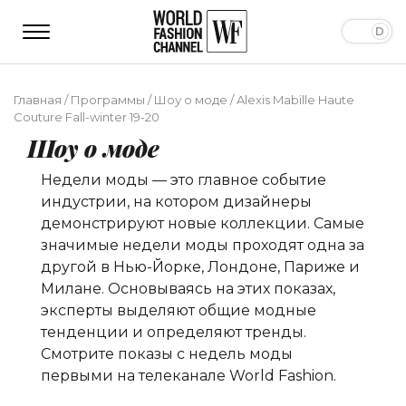
Главная
/
Программы
/
Шоу о моде
/
Alexis Mabille Haute
Couture Fall-winter 19-20
Шоу о моде
Недели моды — это главное событие
индустрии, на котором дизайнеры
демонстрируют новые коллекции. Самые
значимые недели моды проходят одна за
другой в Нью-Йорке, Лондоне, Париже и
Милане. Основываясь на этих показах,
эксперты выделяют общие модные
тенденции и определяют тренды.
Смотрите показы с недель моды
первыми на телеканале World Fashion.