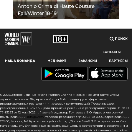
Antonio Grimaldi Haute Couture
Fall/Winter 18-19"
ПОИСК
КОНТАКТЫ
Наш сайт использует файлы cookie и похожие технологии,
НАША КОМАНДА
МЕДИАКИТ
ВАКАНСИИ
ПАРТНЁРЫ
чтобы гарантировать максимальное удобство
пользователям, предоставляя персонализированную
информацию, запоминая предпочтения в области
маркетинга и продукции, а также помогая получить
правильную информацию. При использовании данного
сайта, вы подтверждаете свое согласие на использование
© 2025Сетевое издание «World Fashion Channel» (доменное имя сайта: wfc.tv)
файлов cookie в соответствии с настоящим уведомлением
зарегистрировано Федеральной службой по надзору в сфере связи,
информационных технологий и массовых коммуникаций (Роскомнадзор),
в отношении данного типа файлов. Если вы не согласны
регистрационный номер и дата принятия решения о регистрации: серия Эл № ФС
с тем, чтобы мы использовали данный тип файлов,
77-83223 от 12 мая 2022 г. Главный редактор Григорьев В.О. Адрес электронной
то вы должны соответствующим образом установить
почты редакции:
info@wfc.tv
, телефон редакции: +7(495) 64-48-0000, адрес редакции:
123100, Москва, 1-й Красногвардейский пр., д.15 этаж 5 каб. 3. Все права на любые
настройки вашего браузера или не использовать сайт wfc.tv
материалы, опубликованные на сайте, защищены в соответствии с российским и
международным законодательством об интеллектуальной собственности. Любое