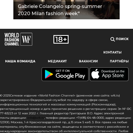
Gabriele Colangelo spring-summer
2020 Milan fashion week"
ПОИСК
КОНТАКТЫ
Наш сайт использует файлы cookie и похожие технологии,
НАША КОМАНДА
МЕДИАКИТ
ВАКАНСИИ
ПАРТНЁРЫ
чтобы гарантировать максимальное удобство
пользователям, предоставляя персонализированную
информацию, запоминая предпочтения в области
маркетинга и продукции, а также помогая получить
правильную информацию. При использовании данного
сайта, вы подтверждаете свое согласие на использование
© 2025Сетевое издание «World Fashion Channel» (доменное имя сайта: wfc.tv)
файлов cookie в соответствии с настоящим уведомлением
зарегистрировано Федеральной службой по надзору в сфере связи,
информационных технологий и массовых коммуникаций (Роскомнадзор),
в отношении данного типа файлов. Если вы не согласны
регистрационный номер и дата принятия решения о регистрации: серия Эл № ФС
с тем, чтобы мы использовали данный тип файлов,
77-83223 от 12 мая 2022 г. Главный редактор Григорьев В.О. Адрес электронной
то вы должны соответствующим образом установить
почты редакции:
info@wfc.tv
, телефон редакции: +7(495) 64-48-0000, адрес редакции:
123100, Москва, 1-й Красногвардейский пр., д.15 этаж 5 каб. 3. Все права на любые
настройки вашего браузера или не использовать сайт wfc.tv
материалы, опубликованные на сайте, защищены в соответствии с российским и
международным законодательством об интеллектуальной собственности. Любое