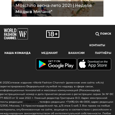
Moschino весна-лето 2021 | Неделя
Моды в Милане"
ПОИСК
КОНТАКТЫ
Наш сайт использует файлы cookie и похожие технологии,
НАША КОМАНДА
МЕДИАКИТ
ВАКАНСИИ
ПАРТНЁРЫ
чтобы гарантировать максимальное удобство
пользователям, предоставляя персонализированную
информацию, запоминая предпочтения в области
маркетинга и продукции, а также помогая получить
правильную информацию. При использовании данного
сайта, вы подтверждаете свое согласие на использование
© 2025Сетевое издание «World Fashion Channel» (доменное имя сайта: wfc.tv)
файлов cookie в соответствии с настоящим уведомлением
зарегистрировано Федеральной службой по надзору в сфере связи,
информационных технологий и массовых коммуникаций (Роскомнадзор),
в отношении данного типа файлов. Если вы не согласны
регистрационный номер и дата принятия решения о регистрации: серия Эл № ФС
с тем, чтобы мы использовали данный тип файлов,
77-83223 от 12 мая 2022 г. Главный редактор Григорьев В.О. Адрес электронной
то вы должны соответствующим образом установить
почты редакции:
info@wfc.tv
, телефон редакции: +7(495) 64-48-0000, адрес редакции:
123100, Москва, 1-й Красногвардейский пр., д.15 этаж 5 каб. 3. Все права на любые
настройки вашего браузера или не использовать сайт wfc.tv
материалы, опубликованные на сайте, защищены в соответствии с российским и
международным законодательством об интеллектуальной собственности. Любое