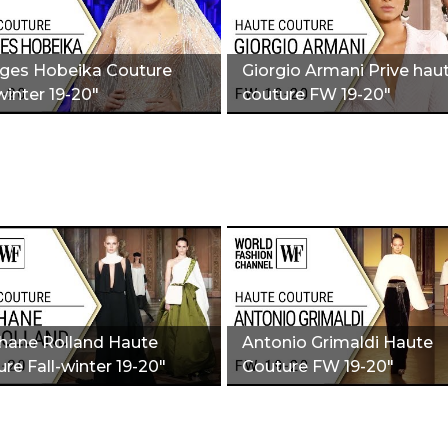
ges Hobeika Couture
Giorgio Armani Prive hau
winter 19-20"
couture FW 19-20"
hane Rolland Haute
Antonio Grimaldi Haute
re Fall-winter 19-20"
Couture FW 19-20"