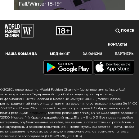
Fall/Winter 18-19"
ПОИСК
КОНТАКТЫ
Наш сайт использует файлы cookie и похожие технологии,
НАША КОМАНДА
МЕДИАКИТ
ВАКАНСИИ
ПАРТНЁРЫ
чтобы гарантировать максимальное удобство
пользователям, предоставляя персонализированную
информацию, запоминая предпочтения в области
маркетинга и продукции, а также помогая получить
правильную информацию. При использовании данного
сайта, вы подтверждаете свое согласие на использование
© 2025Сетевое издание «World Fashion Channel» (доменное имя сайта: wfc.tv)
файлов cookie в соответствии с настоящим уведомлением
зарегистрировано Федеральной службой по надзору в сфере связи,
информационных технологий и массовых коммуникаций (Роскомнадзор),
в отношении данного типа файлов. Если вы не согласны
регистрационный номер и дата принятия решения о регистрации: серия Эл № ФС
с тем, чтобы мы использовали данный тип файлов,
77-83223 от 12 мая 2022 г. Главный редактор Григорьев В.О. Адрес электронной
то вы должны соответствующим образом установить
почты редакции:
info@wfc.tv
, телефон редакции: +7(495) 64-48-0000, адрес редакции:
123100, Москва, 1-й Красногвардейский пр., д.15 этаж 5 каб. 3. Все права на любые
настройки вашего браузера или не использовать сайт wfc.tv
материалы, опубликованные на сайте, защищены в соответствии с российским и
международным законодательством об интеллектуальной собственности. Любое
СОГЛАСЕН
использование текстовых, фото, аудио и видеоматериалов возможно только с
согласия правообладателя (ООО «УОРЛД ФЭШН»).