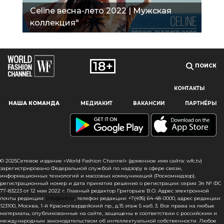
Сeline весна-лето 2022 | Мужская
коллекция"
ПОИСК
КОНТАКТЫ
Наш сайт использует файлы cookie и похожие технологии,
НАША КОМАНДА
МЕДИАКИТ
ВАКАНСИИ
ПАРТНЁРЫ
чтобы гарантировать максимальное удобство
пользователям, предоставляя персонализированную
информацию, запоминая предпочтения в области
маркетинга и продукции, а также помогая получить
правильную информацию. При использовании данного
сайта, вы подтверждаете свое согласие на использование
© 2025Сетевое издание «World Fashion Channel» (доменное имя сайта: wfc.tv)
файлов cookie в соответствии с настоящим уведомлением
зарегистрировано Федеральной службой по надзору в сфере связи,
информационных технологий и массовых коммуникаций (Роскомнадзор),
в отношении данного типа файлов. Если вы не согласны
регистрационный номер и дата принятия решения о регистрации: серия Эл № ФС
с тем, чтобы мы использовали данный тип файлов,
77-83223 от 12 мая 2022 г. Главный редактор Григорьев В.О. Адрес электронной
то вы должны соответствующим образом установить
почты редакции:
info@wfc.tv
, телефон редакции: +7(495) 64-48-0000, адрес редакции:
123100, Москва, 1-й Красногвардейский пр., д.15 этаж 5 каб. 3. Все права на любые
настройки вашего браузера или не использовать сайт wfc.tv
материалы, опубликованные на сайте, защищены в соответствии с российским и
международным законодательством об интеллектуальной собственности. Любое