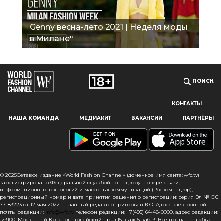
Genny весна-лето 2021 | Неделя моды
в Милане"
ПОИСК
КОНТАКТЫ
Наш сайт использует файлы cookie и похожие технологии,
НАША КОМАНДА
МЕДИАКИТ
ВАКАНСИИ
ПАРТНЁРЫ
чтобы гарантировать максимальное удобство
пользователям, предоставляя персонализированную
информацию, запоминая предпочтения в области
маркетинга и продукции, а также помогая получить
правильную информацию. При использовании данного
сайта, вы подтверждаете свое согласие на использование
© 2025Сетевое издание «World Fashion Channel» (доменное имя сайта: wfc.tv)
файлов cookie в соответствии с настоящим уведомлением
зарегистрировано Федеральной службой по надзору в сфере связи,
информационных технологий и массовых коммуникаций (Роскомнадзор),
в отношении данного типа файлов. Если вы не согласны
регистрационный номер и дата принятия решения о регистрации: серия Эл № ФС
с тем, чтобы мы использовали данный тип файлов,
77-83223 от 12 мая 2022 г. Главный редактор Григорьев В.О. Адрес электронной
то вы должны соответствующим образом установить
почты редакции:
info@wfc.tv
, телефон редакции: +7(495) 64-48-0000, адрес редакции:
123100, Москва, 1-й Красногвардейский пр., д.15 этаж 5 каб. 3. Все права на любые
настройки вашего браузера или не использовать сайт wfc.tv