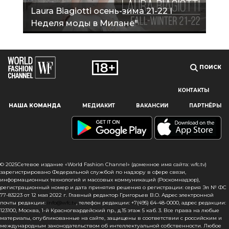
Laura Biagiotti осень-зима 21-22 I
Неделя моды в Милане"
ПОИСК
КОНТАКТЫ
Наш сайт использует файлы cookie и похожие технологии,
НАША КОМАНДА
МЕДИАКИТ
ВАКАНСИИ
ПАРТНЁРЫ
чтобы гарантировать максимальное удобство
пользователям, предоставляя персонализированную
информацию, запоминая предпочтения в области
маркетинга и продукции, а также помогая получить
правильную информацию. При использовании данного
сайта, вы подтверждаете свое согласие на использование
© 2025Сетевое издание «World Fashion Channel» (доменное имя сайта: wfc.tv)
файлов cookie в соответствии с настоящим уведомлением
зарегистрировано Федеральной службой по надзору в сфере связи,
информационных технологий и массовых коммуникаций (Роскомнадзор),
в отношении данного типа файлов. Если вы не согласны
регистрационный номер и дата принятия решения о регистрации: серия Эл № ФС
с тем, чтобы мы использовали данный тип файлов,
77-83223 от 12 мая 2022 г. Главный редактор Григорьев В.О. Адрес электронной
то вы должны соответствующим образом установить
почты редакции:
info@wfc.tv
, телефон редакции: +7(495) 64-48-0000, адрес редакции:
123100, Москва, 1-й Красногвардейский пр., д.15 этаж 5 каб. 3. Все права на любые
настройки вашего браузера или не использовать сайт wfc.tv
материалы, опубликованные на сайте, защищены в соответствии с российским и
международным законодательством об интеллектуальной собственности. Любое