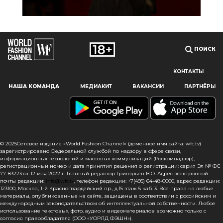
ПОИСК
КОНТАКТЫ
Наш сайт использует файлы cookie и похожие технологии,
НАША КОМАНДА
МЕДИАКИТ
ВАКАНСИИ
ПАРТНЁРЫ
чтобы гарантировать максимальное удобство
пользователям, предоставляя персонализированную
информацию, запоминая предпочтения в области
маркетинга и продукции, а также помогая получить
правильную информацию. При использовании данного
сайта, вы подтверждаете свое согласие на использование
© 2025Сетевое издание «World Fashion Channel» (доменное имя сайта: wfc.tv)
файлов cookie в соответствии с настоящим уведомлением
зарегистрировано Федеральной службой по надзору в сфере связи,
информационных технологий и массовых коммуникаций (Роскомнадзор),
в отношении данного типа файлов. Если вы не согласны
регистрационный номер и дата принятия решения о регистрации: серия Эл № ФС
с тем, чтобы мы использовали данный тип файлов,
77-83223 от 12 мая 2022 г. Главный редактор Григорьев В.О. Адрес электронной
то вы должны соответствующим образом установить
почты редакции:
info@wfc.tv
, телефон редакции: +7(495) 64-48-0000, адрес редакции:
123100, Москва, 1-й Красногвардейский пр., д.15 этаж 5 каб. 3. Все права на любые
настройки вашего браузера или не использовать сайт wfc.tv
материалы, опубликованные на сайте, защищены в соответствии с российским и
международным законодательством об интеллектуальной собственности. Любое
СОГЛАСЕН
использование текстовых, фото, аудио и видеоматериалов возможно только с
согласия правообладателя (ООО «УОРЛД ФЭШН»).