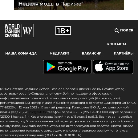
Неделя моды в Париже"
ПОИСК
КОНТАКТЫ
Наш сайт использует файлы cookie и похожие технологии,
НАША КОМАНДА
МЕДИАКИТ
ВАКАНСИИ
ПАРТНЁРЫ
чтобы гарантировать максимальное удобство
пользователям, предоставляя персонализированную
информацию, запоминая предпочтения в области
маркетинга и продукции, а также помогая получить
правильную информацию. При использовании данного
сайта, вы подтверждаете свое согласие на использование
© 2025Сетевое издание «World Fashion Channel» (доменное имя сайта: wfc.tv)
файлов cookie в соответствии с настоящим уведомлением
зарегистрировано Федеральной службой по надзору в сфере связи,
информационных технологий и массовых коммуникаций (Роскомнадзор),
в отношении данного типа файлов. Если вы не согласны
регистрационный номер и дата принятия решения о регистрации: серия Эл № ФС
с тем, чтобы мы использовали данный тип файлов,
77-83223 от 12 мая 2022 г. Главный редактор Григорьев В.О. Адрес электронной
то вы должны соответствующим образом установить
почты редакции:
info@wfc.tv
, телефон редакции: +7(495) 64-48-0000, адрес редакции:
123100, Москва, 1-й Красногвардейский пр., д.15 этаж 5 каб. 3. Все права на любые
настройки вашего браузера или не использовать сайт wfc.tv
материалы, опубликованные на сайте, защищены в соответствии с российским и
международным законодательством об интеллектуальной собственности. Любое
СОГЛАСЕН
использование текстовых, фото, аудио и видеоматериалов возможно только с
согласия правообладателя (ООО «УОРЛД ФЭШН»).