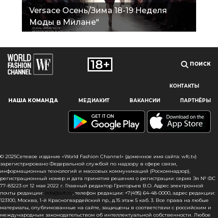
Versace Осень/Зима 18-19 Неделя
Моды в Милане"
ПОИСК
КОНТАКТЫ
Наш сайт использует файлы cookie и похожие технологии,
НАША КОМАНДА
МЕДИАКИТ
ВАКАНСИИ
ПАРТНЁРЫ
чтобы гарантировать максимальное удобство
пользователям, предоставляя персонализированную
информацию, запоминая предпочтения в области
маркетинга и продукции, а также помогая получить
правильную информацию. При использовании данного
сайта, вы подтверждаете свое согласие на использование
© 2025Сетевое издание «World Fashion Channel» (доменное имя сайта: wfc.tv)
файлов cookie в соответствии с настоящим уведомлением
зарегистрировано Федеральной службой по надзору в сфере связи,
информационных технологий и массовых коммуникаций (Роскомнадзор),
в отношении данного типа файлов. Если вы не согласны
регистрационный номер и дата принятия решения о регистрации: серия Эл № ФС
с тем, чтобы мы использовали данный тип файлов,
77-83223 от 12 мая 2022 г. Главный редактор Григорьев В.О. Адрес электронной
то вы должны соответствующим образом установить
почты редакции:
info@wfc.tv
, телефон редакции: +7(495) 64-48-0000, адрес редакции:
123100, Москва, 1-й Красногвардейский пр., д.15 этаж 5 каб. 3. Все права на любые
настройки вашего браузера или не использовать сайт wfc.tv
материалы, опубликованные на сайте, защищены в соответствии с российским и
международным законодательством об интеллектуальной собственности. Любое