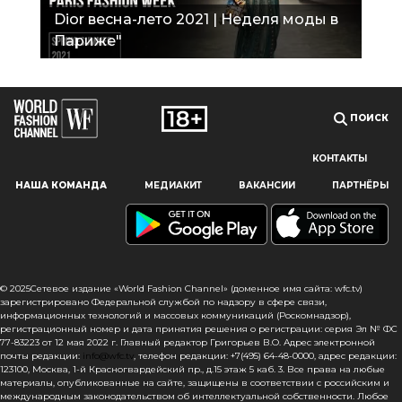
Dior весна-лето 2021 | Неделя моды в
Париже"
ПОИСК
КОНТАКТЫ
Наш сайт использует файлы cookie и похожие технологии,
НАША КОМАНДА
МЕДИАКИТ
ВАКАНСИИ
ПАРТНЁРЫ
чтобы гарантировать максимальное удобство
пользователям, предоставляя персонализированную
информацию, запоминая предпочтения в области
маркетинга и продукции, а также помогая получить
правильную информацию. При использовании данного
сайта, вы подтверждаете свое согласие на использование
© 2025Сетевое издание «World Fashion Channel» (доменное имя сайта: wfc.tv)
файлов cookie в соответствии с настоящим уведомлением
зарегистрировано Федеральной службой по надзору в сфере связи,
информационных технологий и массовых коммуникаций (Роскомнадзор),
в отношении данного типа файлов. Если вы не согласны
регистрационный номер и дата принятия решения о регистрации: серия Эл № ФС
с тем, чтобы мы использовали данный тип файлов,
77-83223 от 12 мая 2022 г. Главный редактор Григорьев В.О. Адрес электронной
то вы должны соответствующим образом установить
почты редакции:
info@wfc.tv
, телефон редакции: +7(495) 64-48-0000, адрес редакции:
123100, Москва, 1-й Красногвардейский пр., д.15 этаж 5 каб. 3. Все права на любые
настройки вашего браузера или не использовать сайт wfc.tv
материалы, опубликованные на сайте, защищены в соответствии с российским и
международным законодательством об интеллектуальной собственности. Любое