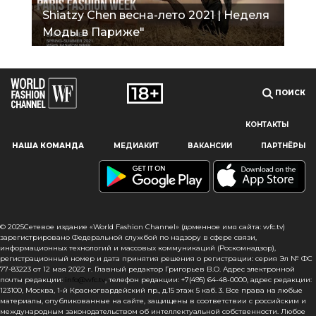
Shiatzy Chen весна-лето 2021 | Неделя
Моды в Париже"
ПОИСК
КОНТАКТЫ
Наш сайт использует файлы cookie и похожие технологии,
НАША КОМАНДА
МЕДИАКИТ
ВАКАНСИИ
ПАРТНЁРЫ
чтобы гарантировать максимальное удобство
пользователям, предоставляя персонализированную
информацию, запоминая предпочтения в области
маркетинга и продукции, а также помогая получить
правильную информацию. При использовании данного
сайта, вы подтверждаете свое согласие на использование
© 2025Сетевое издание «World Fashion Channel» (доменное имя сайта: wfc.tv)
файлов cookie в соответствии с настоящим уведомлением
зарегистрировано Федеральной службой по надзору в сфере связи,
информационных технологий и массовых коммуникаций (Роскомнадзор),
в отношении данного типа файлов. Если вы не согласны
регистрационный номер и дата принятия решения о регистрации: серия Эл № ФС
с тем, чтобы мы использовали данный тип файлов,
77-83223 от 12 мая 2022 г. Главный редактор Григорьев В.О. Адрес электронной
то вы должны соответствующим образом установить
почты редакции:
info@wfc.tv
, телефон редакции: +7(495) 64-48-0000, адрес редакции:
123100, Москва, 1-й Красногвардейский пр., д.15 этаж 5 каб. 3. Все права на любые
настройки вашего браузера или не использовать сайт wfc.tv
материалы, опубликованные на сайте, защищены в соответствии с российским и
международным законодательством об интеллектуальной собственности. Любое