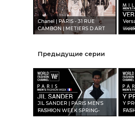
Chanel | PARIS - 31 RUE
Vers
CAMBON | METIERS D ART
week
2019/20"
Предыдущие серии
JIL SANDER | PARIS MEN’S
Y PR
FASHION WEEK SPRING-
FASH
SUMMER 2020"
SUM