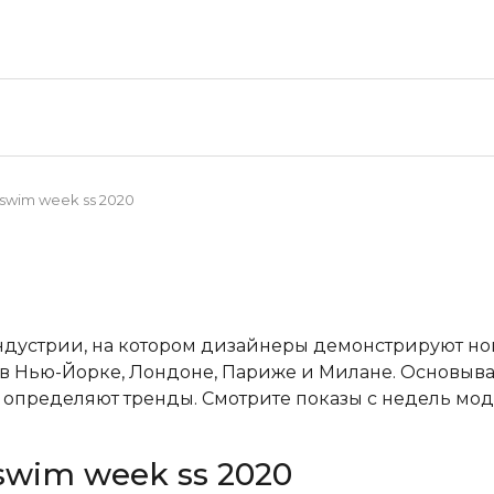
 swim week ss 2020
ндустрии, на котором дизайнеры демонстрируют н
в Нью-Йорке, Лондоне, Париже и Милане. Основывая
пределяют тренды. Смотрите показы с недель мод
 swim week ss 2020