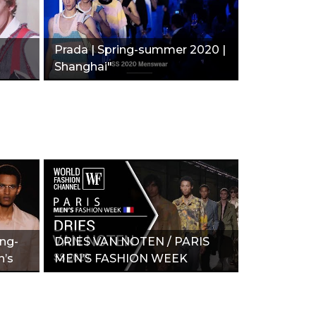
Prada | Spring-summer 2020 |
Shanghai"
ing-
DRIES VAN NOTEN / PARIS
n’s
MEN’S FASHION WEEK
\SPRING-SUMMER 2020_"