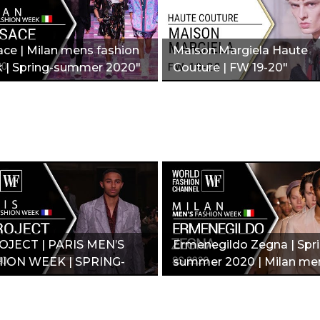
ace | Milan mens fashion
Maison Margiela Haute
 | Spring-summer 2020"
Couture | FW 19-20"
OJECT | PARIS MEN’S
Ermenegildo Zegna | Spr
ION WEEK | SPRING-
summer 2020 | Milan me
MER 2020"
fashion week"