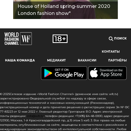
House of Holland spring-summer 2020
London fashion show"
ПОИСК
КОНТАКТЫ
Наш сайт использует файлы cookie и похожие технологии,
НАША КОМАНДА
МЕДИАКИТ
ВАКАНСИИ
ПАРТНЁРЫ
чтобы гарантировать максимальное удобство
пользователям, предоставляя персонализированную
информацию, запоминая предпочтения в области
маркетинга и продукции, а также помогая получить
правильную информацию. При использовании данного
сайта, вы подтверждаете свое согласие на использование
© 2025Сетевое издание «World Fashion Channel» (доменное имя сайта: wfc.tv)
файлов cookie в соответствии с настоящим уведомлением
зарегистрировано Федеральной службой по надзору в сфере связи,
информационных технологий и массовых коммуникаций (Роскомнадзор),
в отношении данного типа файлов. Если вы не согласны
регистрационный номер и дата принятия решения о регистрации: серия Эл № ФС
с тем, чтобы мы использовали данный тип файлов,
77-83223 от 12 мая 2022 г. Главный редактор Григорьев В.О. Адрес электронной
то вы должны соответствующим образом установить
почты редакции:
info@wfc.tv
, телефон редакции: +7(495) 64-48-0000, адрес редакции:
123100, Москва, 1-й Красногвардейский пр., д.15 этаж 5 каб. 3. Все права на любые
настройки вашего браузера или не использовать сайт wfc.tv
материалы, опубликованные на сайте, защищены в соответствии с российским и
международным законодательством об интеллектуальной собственности. Любое