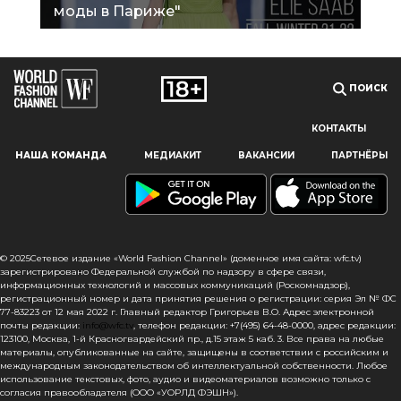
моды в Париже"
ПОИСК
КОНТАКТЫ
Наш сайт использует файлы cookie и похожие технологии,
НАША КОМАНДА
МЕДИАКИТ
ВАКАНСИИ
ПАРТНЁРЫ
чтобы гарантировать максимальное удобство
пользователям, предоставляя персонализированную
информацию, запоминая предпочтения в области
маркетинга и продукции, а также помогая получить
правильную информацию. При использовании данного
сайта, вы подтверждаете свое согласие на использование
© 2025Сетевое издание «World Fashion Channel» (доменное имя сайта: wfc.tv)
файлов cookie в соответствии с настоящим уведомлением
зарегистрировано Федеральной службой по надзору в сфере связи,
информационных технологий и массовых коммуникаций (Роскомнадзор),
в отношении данного типа файлов. Если вы не согласны
регистрационный номер и дата принятия решения о регистрации: серия Эл № ФС
с тем, чтобы мы использовали данный тип файлов,
77-83223 от 12 мая 2022 г. Главный редактор Григорьев В.О. Адрес электронной
то вы должны соответствующим образом установить
почты редакции:
info@wfc.tv
, телефон редакции: +7(495) 64-48-0000, адрес редакции:
123100, Москва, 1-й Красногвардейский пр., д.15 этаж 5 каб. 3. Все права на любые
настройки вашего браузера или не использовать сайт wfc.tv
материалы, опубликованные на сайте, защищены в соответствии с российским и
международным законодательством об интеллектуальной собственности. Любое
СОГЛАСЕН
использование текстовых, фото, аудио и видеоматериалов возможно только с
согласия правообладателя (ООО «УОРЛД ФЭШН»).