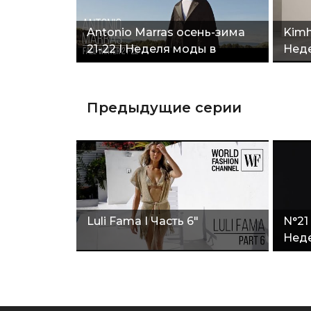
Antonio Marras осень-зима
Kimh
21-22 I Неделя моды в
Неде
Милане"
Предыдущие серии
Luli Fama I Часть 6"
N°21
Неде