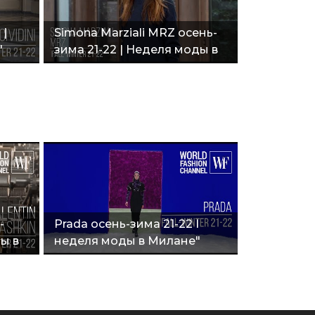
 |
Simona Marziali MRZ осень-
"
зима 21-22 | Неделя моды в
Милане"
-
Prada осень-зима 21-22 I
ды в
неделя моды в Милане"