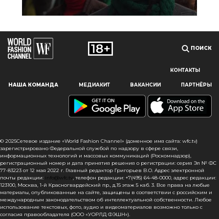
ПОИСК
КОНТАКТЫ
Наш сайт использует файлы cookie и похожие технологии,
НАША КОМАНДА
МЕДИАКИТ
ВАКАНСИИ
ПАРТНЁРЫ
чтобы гарантировать максимальное удобство
пользователям, предоставляя персонализированную
информацию, запоминая предпочтения в области
маркетинга и продукции, а также помогая получить
правильную информацию. При использовании данного
сайта, вы подтверждаете свое согласие на использование
© 2025Сетевое издание «World Fashion Channel» (доменное имя сайта: wfc.tv)
файлов cookie в соответствии с настоящим уведомлением
зарегистрировано Федеральной службой по надзору в сфере связи,
информационных технологий и массовых коммуникаций (Роскомнадзор),
в отношении данного типа файлов. Если вы не согласны
регистрационный номер и дата принятия решения о регистрации: серия Эл № ФС
с тем, чтобы мы использовали данный тип файлов,
77-83223 от 12 мая 2022 г. Главный редактор Григорьев В.О. Адрес электронной
то вы должны соответствующим образом установить
почты редакции:
info@wfc.tv
, телефон редакции: +7(495) 64-48-0000, адрес редакции:
123100, Москва, 1-й Красногвардейский пр., д.15 этаж 5 каб. 3. Все права на любые
настройки вашего браузера или не использовать сайт wfc.tv
материалы, опубликованные на сайте, защищены в соответствии с российским и
международным законодательством об интеллектуальной собственности. Любое
СОГЛАСЕН
использование текстовых, фото, аудио и видеоматериалов возможно только с
согласия правообладателя (ООО «УОРЛД ФЭШН»).