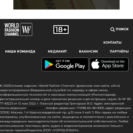
ПОИСК
КОНТАКТЫ
Наш сайт использует файлы cookie и похожие технологии,
НАША КОМАНДА
МЕДИАКИТ
ВАКАНСИИ
ПАРТНЁРЫ
чтобы гарантировать максимальное удобство
пользователям, предоставляя персонализированную
информацию, запоминая предпочтения в области
маркетинга и продукции, а также помогая получить
правильную информацию. При использовании данного
сайта, вы подтверждаете свое согласие на использование
© 2025Сетевое издание «World Fashion Channel» (доменное имя сайта: wfc.tv)
файлов cookie в соответствии с настоящим уведомлением
зарегистрировано Федеральной службой по надзору в сфере связи,
информационных технологий и массовых коммуникаций (Роскомнадзор),
в отношении данного типа файлов. Если вы не согласны
регистрационный номер и дата принятия решения о регистрации: серия Эл № ФС
с тем, чтобы мы использовали данный тип файлов,
77-83223 от 12 мая 2022 г. Главный редактор Григорьев В.О. Адрес электронной
то вы должны соответствующим образом установить
почты редакции:
info@wfc.tv
, телефон редакции: +7(495) 64-48-0000, адрес редакции:
123100, Москва, 1-й Красногвардейский пр., д.15 этаж 5 каб. 3. Все права на любые
настройки вашего браузера или не использовать сайт wfc.tv
материалы, опубликованные на сайте, защищены в соответствии с российским и
международным законодательством об интеллектуальной собственности. Любое
СОГЛАСЕН
использование текстовых, фото, аудио и видеоматериалов возможно только с
согласия правообладателя (ООО «УОРЛД ФЭШН»).