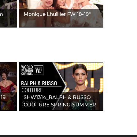
om
Monique Lhuillier FW 18-19"
19
SHW1314_RALPH & RUSSO
COUTURE SPRING-SUMMER
2019"