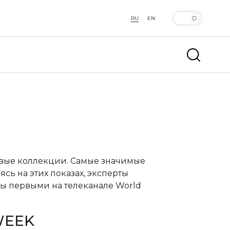
RU
EN
овые коллекции. Самые значимые
сь на этих показах, эксперты
ы первыми на телеканале World
WEEK