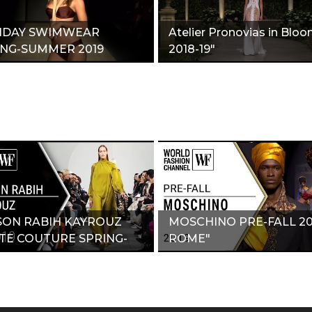
DAY SWIMWEAR
Atelier Pronovias in Blo
ING-SUMMER 2019
2018-19"
MI SWIM WEEK"
SON RABIH KAYROUZ
MOSCHINO PRE-FALL 20
TE COUTURE SPRING-
ROME"
MER 2019"