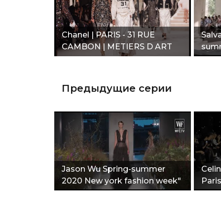
Chanel | PARIS - 31 RUE
Salv
CAMBON | METIERS D ART
sum
2019/20"
Предыдущие серии
Jason Wu Spring-summer
Сeli
2020 New york fashion week"
Pari