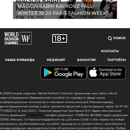
MAISON RABIH KAYROUZ FALL-
WINTER 19-20 PARIS FASHION WEEK"
ПОИСК
КОНТАКТЫ
Наш сайт использует файлы cookie и похожие технологии,
НАША КОМАНДА
МЕДИАКИТ
ВАКАНСИИ
ПАРТНЁРЫ
чтобы гарантировать максимальное удобство
пользователям, предоставляя персонализированную
информацию, запоминая предпочтения в области
маркетинга и продукции, а также помогая получить
правильную информацию. При использовании данного
сайта, вы подтверждаете свое согласие на использование
© 2025Сетевое издание «World Fashion Channel» (доменное имя сайта: wfc.tv)
файлов cookie в соответствии с настоящим уведомлением
зарегистрировано Федеральной службой по надзору в сфере связи,
информационных технологий и массовых коммуникаций (Роскомнадзор),
в отношении данного типа файлов. Если вы не согласны
регистрационный номер и дата принятия решения о регистрации: серия Эл № ФС
с тем, чтобы мы использовали данный тип файлов,
77-83223 от 12 мая 2022 г. Главный редактор Григорьев В.О. Адрес электронной
то вы должны соответствующим образом установить
почты редакции:
info@wfc.tv
, телефон редакции: +7(495) 64-48-0000, адрес редакции:
123100, Москва, 1-й Красногвардейский пр., д.15 этаж 5 каб. 3. Все права на любые
настройки вашего браузера или не использовать сайт wfc.tv
материалы, опубликованные на сайте, защищены в соответствии с российским и
международным законодательством об интеллектуальной собственности. Любое