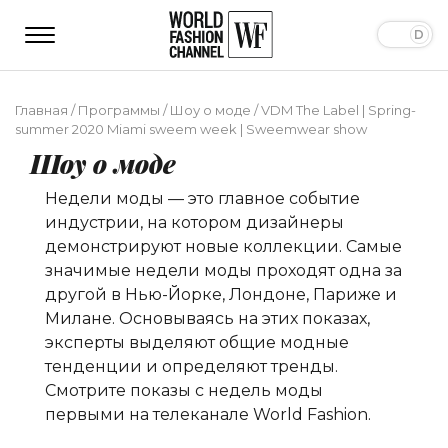
Главная
/
Программы
/
Шоу о моде
/
VDM The Label | Spring-
summer 2020 Miami sweem week | Sweemwear show
Шоу о моде
Недели моды — это главное событие
индустрии, на котором дизайнеры
демонстрируют новые коллекции. Самые
значимые недели моды проходят одна за
другой в Нью-Йорке, Лондоне, Париже и
Милане. Основываясь на этих показах,
эксперты выделяют общие модные
тенденции и определяют тренды.
Смотрите показы с недель моды
первыми на телеканале World Fashion.