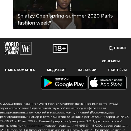
Shiatzy Chen spring-summer 2020 Paris
fashion week"
ПОИСК
КОНТАКТЫ
Наш сайт использует файлы cookie и похожие технологии,
НАША КОМАНДА
МЕДИАКИТ
ВАКАНСИИ
ПАРТНЁРЫ
чтобы гарантировать максимальное удобство
пользователям, предоставляя персонализированную
информацию, запоминая предпочтения в области
маркетинга и продукции, а также помогая получить
правильную информацию. При использовании данного
сайта, вы подтверждаете свое согласие на использование
© 2025Сетевое издание «World Fashion Channel» (доменное имя сайта: wfc.tv)
файлов cookie в соответствии с настоящим уведомлением
зарегистрировано Федеральной службой по надзору в сфере связи,
информационных технологий и массовых коммуникаций (Роскомнадзор),
в отношении данного типа файлов. Если вы не согласны
регистрационный номер и дата принятия решения о регистрации: серия Эл № ФС
с тем, чтобы мы использовали данный тип файлов,
77-83223 от 12 мая 2022 г. Главный редактор Григорьев В.О. Адрес электронной
то вы должны соответствующим образом установить
почты редакции:
info@wfc.tv
, телефон редакции: +7(495) 64-48-0000, адрес редакции:
123100, Москва, 1-й Красногвардейский пр., д.15 этаж 5 каб. 3. Все права на любые
настройки вашего браузера или не использовать сайт wfc.tv