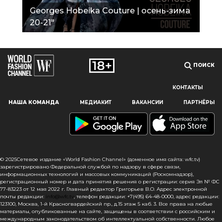
Georges Hobeika Couture | осень-зима
20-21"
ПОИСК
КОНТАКТЫ
Наш сайт использует файлы cookie и похожие технологии,
НАША КОМАНДА
МЕДИАКИТ
ВАКАНСИИ
ПАРТНЁРЫ
чтобы гарантировать максимальное удобство
пользователям, предоставляя персонализированную
информацию, запоминая предпочтения в области
маркетинга и продукции, а также помогая получить
правильную информацию. При использовании данного
сайта, вы подтверждаете свое согласие на использование
© 2025Сетевое издание «World Fashion Channel» (доменное имя сайта: wfc.tv)
файлов cookie в соответствии с настоящим уведомлением
зарегистрировано Федеральной службой по надзору в сфере связи,
информационных технологий и массовых коммуникаций (Роскомнадзор),
в отношении данного типа файлов. Если вы не согласны
регистрационный номер и дата принятия решения о регистрации: серия Эл № ФС
с тем, чтобы мы использовали данный тип файлов,
77-83223 от 12 мая 2022 г. Главный редактор Григорьев В.О. Адрес электронной
то вы должны соответствующим образом установить
почты редакции:
info@wfc.tv
, телефон редакции: +7(495) 64-48-0000, адрес редакции:
123100, Москва, 1-й Красногвардейский пр., д.15 этаж 5 каб. 3. Все права на любые
настройки вашего браузера или не использовать сайт wfc.tv
материалы, опубликованные на сайте, защищены в соответствии с российским и
международным законодательством об интеллектуальной собственности. Любое