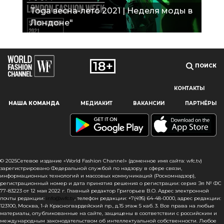
Toga весна-лето 2021 | Неделя моды в
Лондоне"
ПОИСК
КОНТАКТЫ
Наш сайт использует файлы cookie и похожие технологии,
НАША КОМАНДА
МЕДИАКИТ
ВАКАНСИИ
ПАРТНЁРЫ
чтобы гарантировать максимальное удобство
пользователям, предоставляя персонализированную
информацию, запоминая предпочтения в области
маркетинга и продукции, а также помогая получить
правильную информацию. При использовании данного
сайта, вы подтверждаете свое согласие на использование
© 2025Сетевое издание «World Fashion Channel» (доменное имя сайта: wfc.tv)
файлов cookie в соответствии с настоящим уведомлением
зарегистрировано Федеральной службой по надзору в сфере связи,
информационных технологий и массовых коммуникаций (Роскомнадзор),
в отношении данного типа файлов. Если вы не согласны
регистрационный номер и дата принятия решения о регистрации: серия Эл № ФС
с тем, чтобы мы использовали данный тип файлов,
77-83223 от 12 мая 2022 г. Главный редактор Григорьев В.О. Адрес электронной
то вы должны соответствующим образом установить
почты редакции:
info@wfc.tv
, телефон редакции: +7(495) 64-48-0000, адрес редакции:
123100, Москва, 1-й Красногвардейский пр., д.15 этаж 5 каб. 3. Все права на любые
настройки вашего браузера или не использовать сайт wfc.tv
материалы, опубликованные на сайте, защищены в соответствии с российским и
международным законодательством об интеллектуальной собственности. Любое