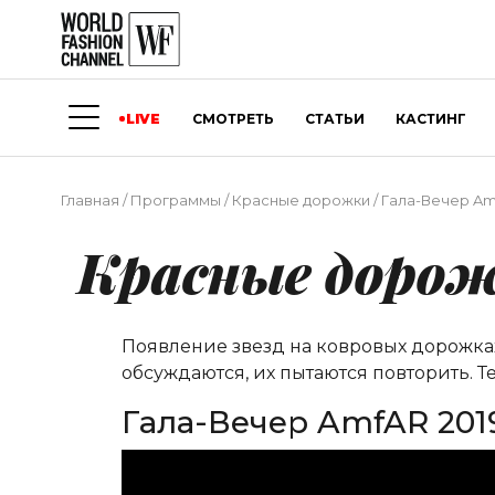
LIVE
СМОТРЕТЬ
СТАТЬИ
КАСТИНГ
Главная
/
Программы
/
Красные дорожки
/
Гала-Вечер Am
Красные доро
Появление звезд на ковровых дорожках
обсуждаются, их пытаются повторить. Т
Гала-Вечер AmfAR 201