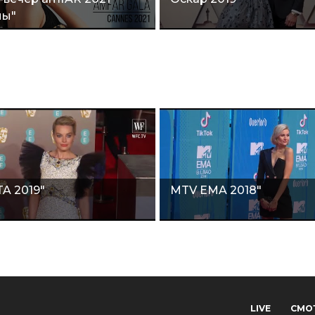
ны"
A 2019"
MTV EMA 2018"
LIVE
СМО