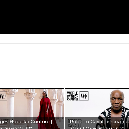
ges Hobeika Couture |
Roberto Cavalli весна-ле
ь-зима 21-22"
2022 | Мужская мода"