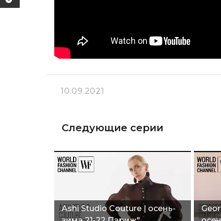
10.09.2021
Следующие серии
Ashi Studio Couture | осень-
Geor
зима 21-22 Париж"
осен