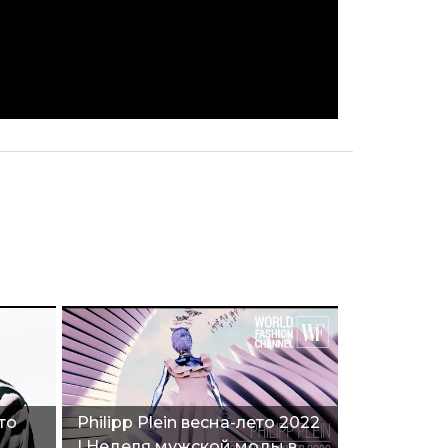
то
Philipp Plein весна-лето 2022
| Неделя мужской моды в