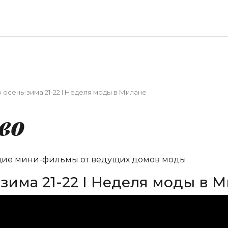
o осень-зима 21-22 I Неделя моды в Милане
во
щие мини-фильмы от ведущих домов моды.
-зима 21-22 I Неделя моды в 