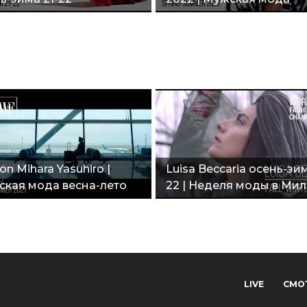
on Mihara Yasuhiro |
Luisa Beccaria осень-зим
кая мода весна-лето
22 | Неделя моды в Мил
"
LIVE
СМО