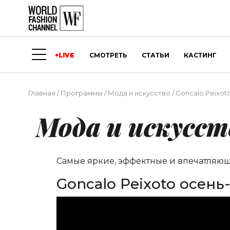
LIVE
СМОТРЕТЬ
СТАТЬИ
КАСТИНГ
Главная
/
Программы
/
Мода и искусство
/
Goncalo Peixot
Мода и искусст
Самые яркие, эффектные и впечатляю
Goncalo Peixoto осень