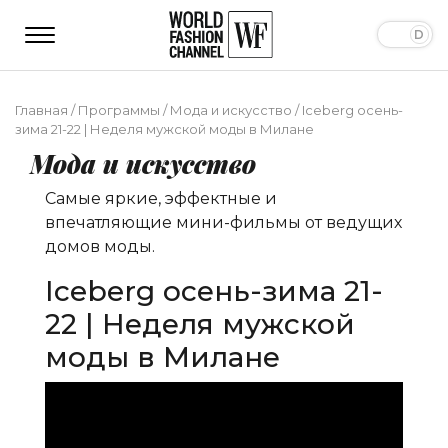
Главная
/
Программы
/
Мода и искусство
/
Iceberg осень-
зима 21-22 | Неделя мужской моды в Милане
Мода и искусство
Самые яркие, эффектные и
впечатляющие мини-фильмы от ведущих
домов моды.
Iceberg осень-зима 21-
22 | Неделя мужской
моды в Милане