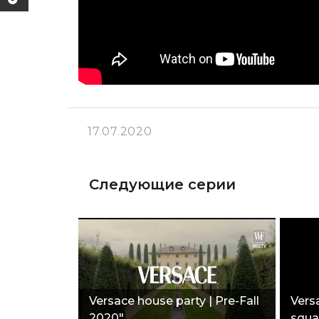
17.07.2020
Следующие серии
Versace house party | Pre-Fall
Vers
2020"
squa