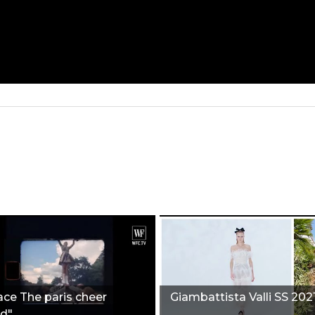
ace The paris cheer
Giambattista Valli SS 202
d"